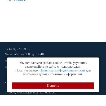
+7 (499) 277-29-39
Часы работы
с 9:00 до 17:40
ingtehcompany2011@mail.ru,
ingtehcompany@gmail.com
,
Мы используем файлы cookie, чтобы улучшить
взаимодействие сайта с пользователем.
info@ingtehcompany.ru
.
Посетите раздел
Политика конфиденциальности
для
получения дополнительной информации.
192102
, г.
Санкт-Петербург
,
ул. Салова дом 53, к. 1, оф. 27 (офис и
склад)
Принять
140060
, Московская обл., г.
Люберцы
,
рп Октябрьский, ул. Ленина, дом 1, строение 1 (склад)
Политика конфиденциальности